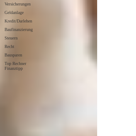
Versicherungen
Geldanlage
Kredit/Darlehen
Baufinanzierung
Steuern
Recht
Bausparen
Top Rechner
Finanztipp