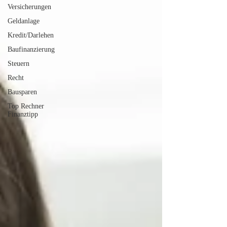
Versicherungen
Geldanlage
Kredit/Darlehen
Baufinanzierung
Steuern
Recht
Bausparen
Top Rechner
Finanztipp