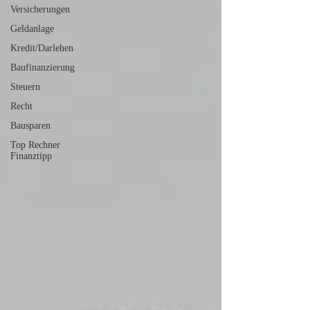
Versicherungen
Geldanlage
Kredit/Darlehen
Baufinanzierung
Steuern
Recht
Bausparen
Top Rechner
Finanztipp