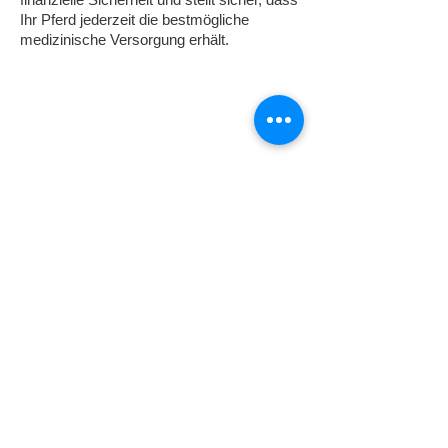
Ihr Pferd jederzeit die bestmögliche
medizinische Versorgung erhält.
Top-Rechner.de ist ein Projekt der Haushyp
Finanzvermittlung GmbH, D-16567
Mühlenbecker Land
Suchmaschineneintrag kostenlos