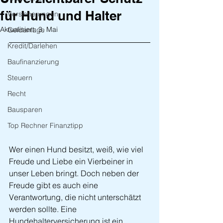
für Hund und Halter
Versicherungen
Aktualisiert:
3. Mai
Geldanlage
Kredit/Darlehen
Baufinanzierung
Steuern
Recht
Bausparen
Top Rechner Finanztipp
Wer einen Hund besitzt, weiß, wie viel 
Freude und Liebe ein Vierbeiner in 
unser Leben bringt. Doch neben der 
Freude gibt es auch eine 
Verantwortung, die nicht unterschätzt 
werden sollte. Eine 
Hundehalterversicherung ist ein 