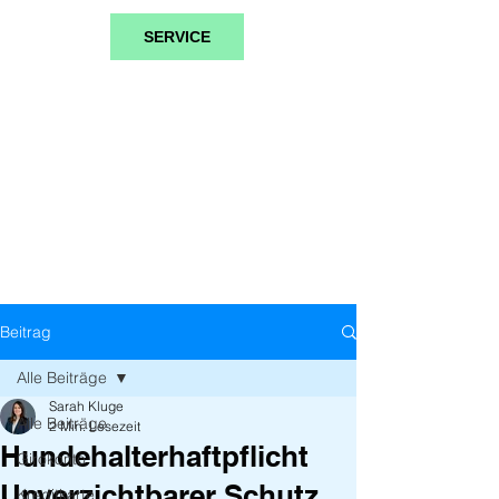
SERVICE
Beitrag
Alle Beiträge
Sarah Kluge
Alle Beiträge
2 Min. Lesezeit
Hundehalterhaftpflicht
Girokonto
Unverzichtbarer Schutz
Kreditkarte