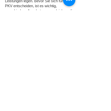
Leistungen legen. Bevor Sie sich für eine
PKV entscheiden, ist es wichtig,
verschiedene Angebote zu vergleichen, die
individuellen Bedürfnisse zu
berücksichtigen und sich umfassend
beraten zu lassen.
Deine Versicherungen immer griffbereit
Top-Rechner.de ist ein Projekt der Haushyp
Finanzvermittlung GmbH, D-16567
Mühlenbecker Land
Suchmaschineneintrag kostenlos