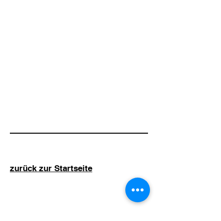
zurück zur Startseite
Top-Rechner.de ist ein Projekt der Haushyp
Finanzvermittlung GmbH, D-16567
Mühlenbecker Land
Suchmaschineneintrag kostenlos