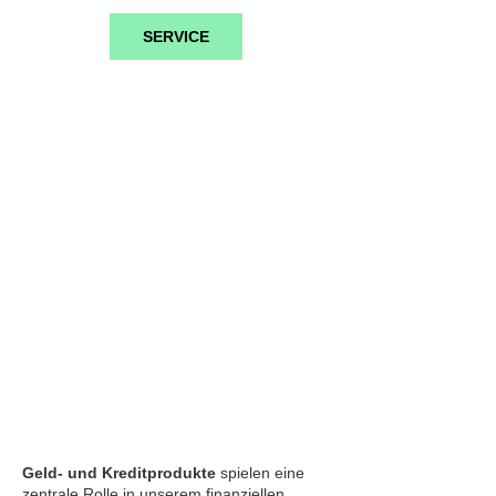
SERVICE
Geld & Kredit
Geld- und Kreditprodukte
spielen eine
zentrale Rolle in unserem finanziellen