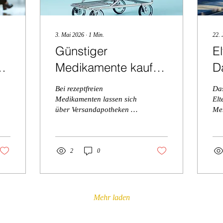
3. Mai 2026
∙
1
Min.
22. 
Günstiger
E
ungen:
Medikamente kaufen
Da
mit
b
Bei rezeptfreien
Da
Versandapotheken
Medikamenten lassen sich
Elt
über Versandapotheken oft
Men
bis zu 70 % gegenüber
Mom
stationären Apotheken
de
sparen. Trotz
Ei
Versandkosten und etwas
2
0
ve
längerer Lieferzeit ist der
Gesamtpreis häufig
deutlich günstiger.
Mehr laden