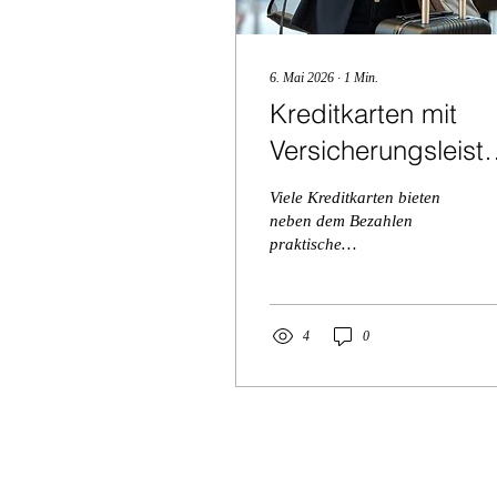
6. Mai 2026
∙
1
Min.
Kreditkarten mit
Versicherungsleist
Versteckte Vorteile
Viele Kreditkarten bieten
clever nutzen
neben dem Bezahlen
praktische
Versicherungsleistungen,
die im Alltag und auf
Reisen viel Geld sparen
können. Je nach Karte sind
4
0
oft Reiseversicherungen,
Mietwagen-Schutz oder
Einkaufsschutz bereits
inklusive.