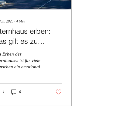
Jan. 2025
∙
4
Min.
lternhaus erben:
s gilt es zu
eachten
s Erben des
ernhauses ist für viele
schen ein emotionaler
ent, der nicht nur mit
m Übergang von
gentum und Vermögen
rbunden
1
0