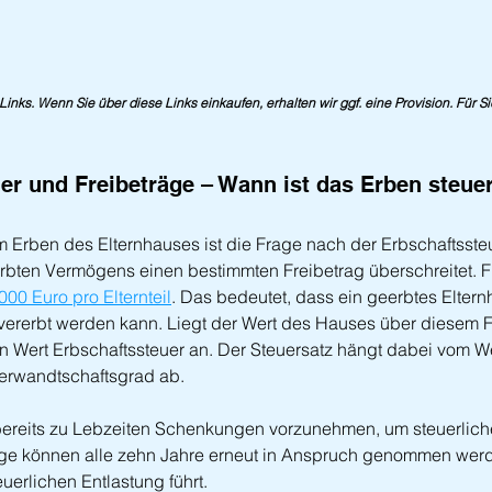
e-Links. Wenn Sie über diese Links einkaufen, erhalten wir ggf. eine Provision. Für S
er und Freibeträge – Wann ist das Erben steuer
m Erben des Elternhauses ist die Frage nach der Erbschaftssteuer
bten Vermögens einen bestimmten Freibetrag überschreitet. Fü
000 Euro pro Elternteil
. Das bedeutet, dass ein geerbtes Eltern
vererbt werden kann. Liegt der Wert des Hauses über diesem Fre
 Wert Erbschaftssteuer an. Der Steuersatz hängt dabei vom W
rwandtschaftsgrad ab.
 bereits zu Lebzeiten Schenkungen vorzunehmen, um steuerliche
äge können alle zehn Jahre erneut in Anspruch genommen werd
uerlichen Entlastung führt.