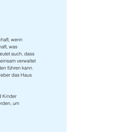
haft, wenn 
aft, was 
eutet auch, dass 
meinsam verwaltet 
ten führen kann. 
ieber das Haus 
d Kinder 
erden, um 