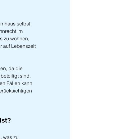
ernhaus selbst 
hnrecht im 
us zu wohnen, 
r auf Lebenszeit 
en, da die 
teiligt sind, 
en Fällen kann 
erücksichtigen 
ist?
, was zu 