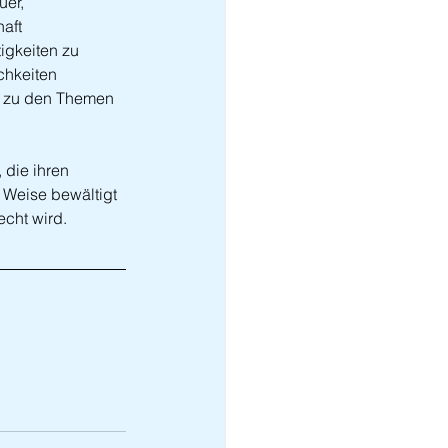
uer, 
aft 
igkeiten zu 
chkeiten 
s zu den Themen 
 die ihren 
 Weise bewältigt 
cht wird.