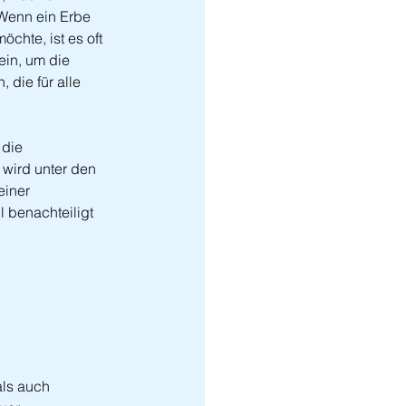
 Wenn ein Erbe 
chte, ist es oft 
ein, um die 
die für alle 
 die 
 wird unter den 
einer 
 benachteiligt 
ls auch 