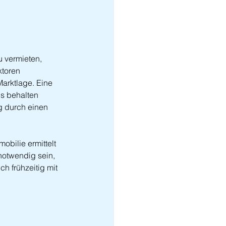
 vermieten, 
ktoren 
arktlage. Eine 
s behalten 
g durch einen 
bilie ermittelt 
notwendig sein, 
h frühzeitig mit 