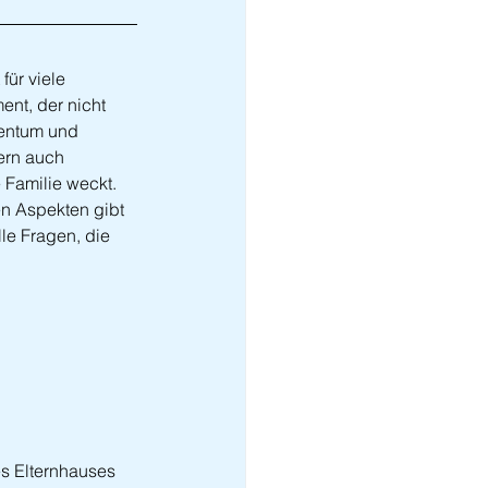
für viele 
nt, der nicht 
entum und 
ern auch 
 Familie weckt. 
n Aspekten gibt 
lle Fragen, die 
es Elternhauses 