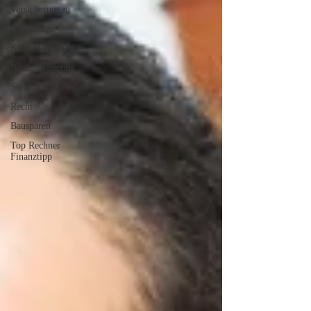
Versicherungen
Geldanlage
Kredit/Darlehen
Baufinanzierung
Steuern
Recht
Bausparen
Top Rechner
Finanztipp