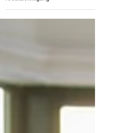
umfassender Leitfaden zur
Kreditbewilligung