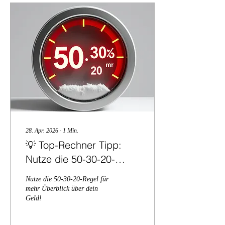
28. Apr. 2026
∙
1
Min.
💡 Top-Rechner Tipp:
Nutze die 50-30-20-
Regel für mehr Überblick
Nutze die 50-30-20-Regel für
über dein Geld!
mehr Überblick über dein
Geld!