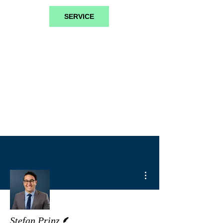
SERVICE
Weitere Optionen
Autor
Stefan Prinz