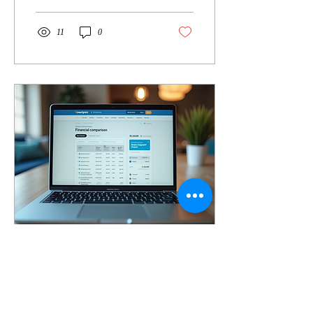
11
0
20. Apr. 2026
∙
3
Min.
Kreditvergleich mit
Sofortauszahlung leicht