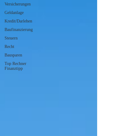
Versicherungen
Geldanlage
Kredit/Darlehen
Baufinanzierung
Steuern
Recht
Bausparen
Top Rechner
Finanztipp