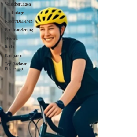
Versicherungen
Geldanlage
Kredit/Darlehen
Baufinanzierung
Steuern
Recht
Bausparen
Top Rechner
Finanztipp