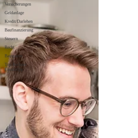
Versicherungen
Geldanlage
Kredit/Darlehen
Baufinanzierung
Steuern
Recht
Bausparen
Top Rechner
Finanztipp