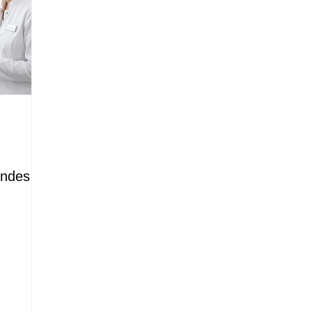
:
endes