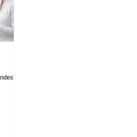
:
endes