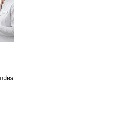
:
endes