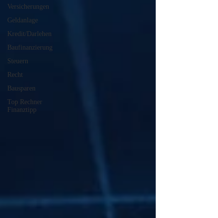
Versicherungen
Geldanlage
Kredit/Darlehen
Baufinanzierung
Steuern
Recht
Bausparen
Top Rechner
Finanztipp