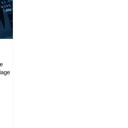
le
lage