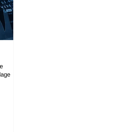
le
lage