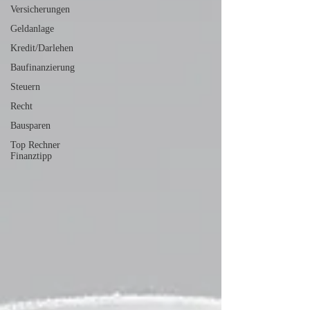
Versicherungen
Geldanlage
Kredit/Darlehen
Baufinanzierung
Steuern
Recht
Bausparen
Top Rechner
Finanztipp