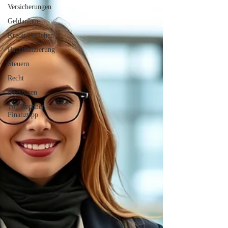
Versicherungen
Geldanlage
Kredit/Darlehen
Baufinanzierung
Steuern
Recht
Bausparen
Top Rechner
Finanztipp