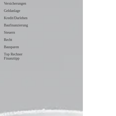
Versicherungen
Geldanlage
Kredit/Darlehen
Baufinanzierung
Steuern
Recht
Bausparen
Top Rechner
Finanztipp