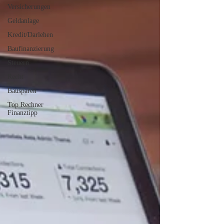
Versicherungen
Geldanlage
Kredit/Darlehen
Baufinanzierung
Steuern
Recht
Bausparen
Top Rechner
Finanztipp