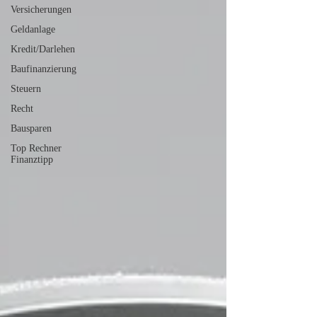
Versicherungen
Geldanlage
Kredit/Darlehen
Baufinanzierung
Steuern
Recht
Bausparen
Top Rechner
Finanztipp