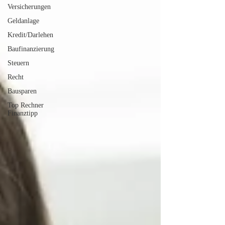
Versicherungen
Geldanlage
Kredit/Darlehen
Baufinanzierung
Steuern
Recht
Bausparen
Top Rechner
Finanztipp