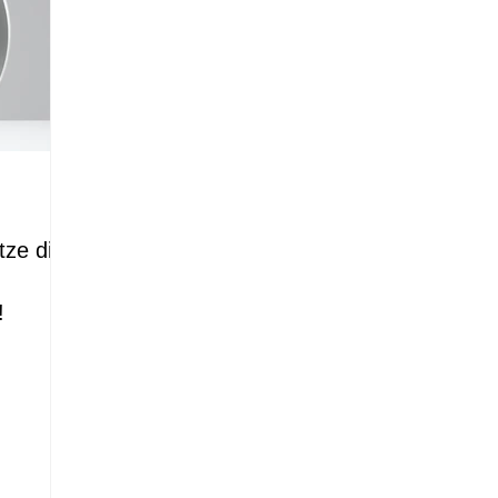
tze die
!