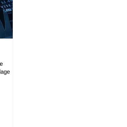
le
lage