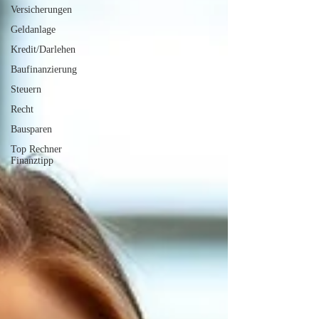
Versicherungen
Geldanlage
Kredit/Darlehen
Baufinanzierung
Steuern
Recht
Bausparen
Top Rechner
Finanztipp