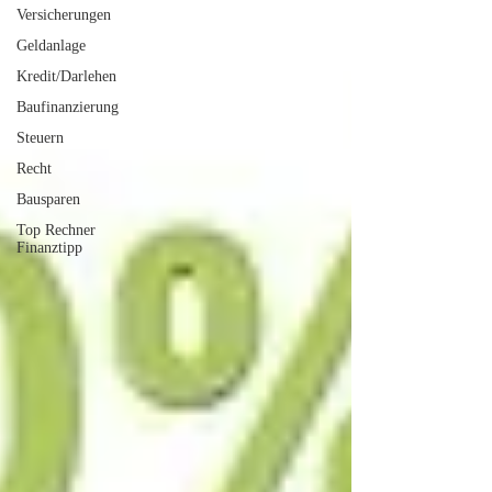
Versicherungen
Geldanlage
Kredit/Darlehen
Baufinanzierung
Steuern
Recht
Bausparen
Top Rechner
Finanztipp