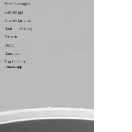
Versicherungen
Geldanlage
Kredit/Darlehen
Baufinanzierung
Steuern
Recht
Bausparen
Top Rechner
Finanztipp