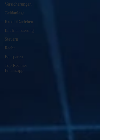
Versicherungen
Geldanlage
Kredit/Darlehen
Baufinanzierung
Steuern
Recht
Bausparen
Top Rechner
Finanztipp