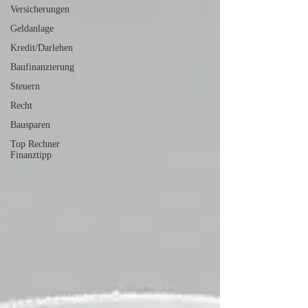
Versicherungen
Geldanlage
Kredit/Darlehen
Baufinanzierung
Steuern
Recht
Bausparen
Top Rechner
Finanztipp