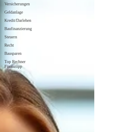
Versicherungen
Geldanlage
Kredit/Darlehen
Baufinanzierung
Steuern
Recht
Bausparen
Top Rechner
Finanztipp