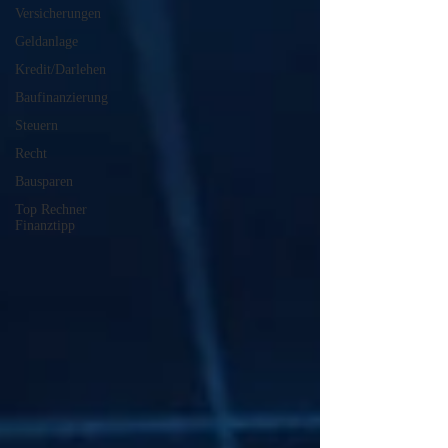
Versicherungen
Geldanlage
Kredit/Darlehen
Baufinanzierung
Steuern
Recht
Bausparen
Top Rechner
Finanztipp