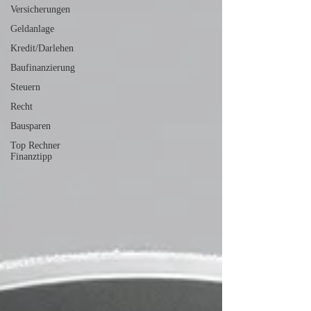
Versicherungen
Geldanlage
Kredit/Darlehen
Baufinanzierung
Steuern
Recht
Bausparen
Top Rechner
Finanztipp