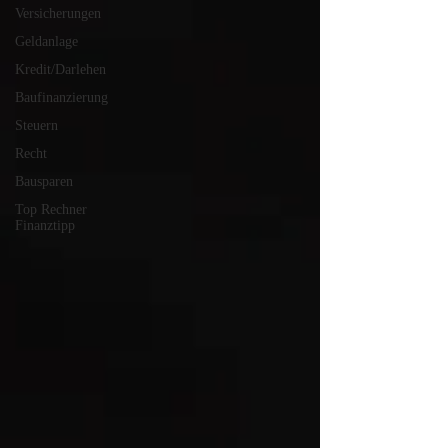
Versicherungen
Geldanlage
Kredit/Darlehen
Baufinanzierung
Steuern
Recht
Bausparen
Top Rechner
Finanztipp