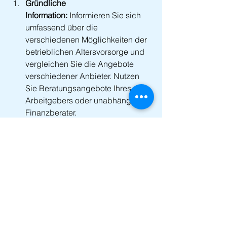
Gründliche 
Information:
 Informieren Sie sich 
umfassend über die 
verschiedenen Möglichkeiten der 
betrieblichen Altersvorsorge und 
vergleichen Sie die Angebote 
verschiedener Anbieter. Nutzen 
Sie Beratungsangebote Ihres 
Arbeitgebers oder unabhängiger 
Finanzberater.
Berechnung der 
Nettobelastung:
 Berechnen Sie 
genau, wie sich die 
Entgeltumwandlung auf Ihr 
Nettogehalt auswirkt. 
Berücksichtigen Sie dabei auch 
die zukünftige Besteuerung der 
Rentenleistungen.
Prüfung der 