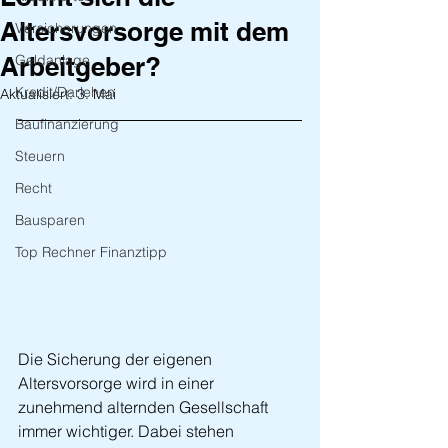
Altersvorsorge mit dem
Versicherungen
Arbeitgeber?
Geldanlage
Kredit/Darlehen
Aktualisiert:
3. Mai
Baufinanzierung
Steuern
Recht
Bausparen
Top Rechner Finanztipp
Die Sicherung der eigenen 
Altersvorsorge wird in einer 
zunehmend alternden Gesellschaft 
immer wichtiger. Dabei stehen 