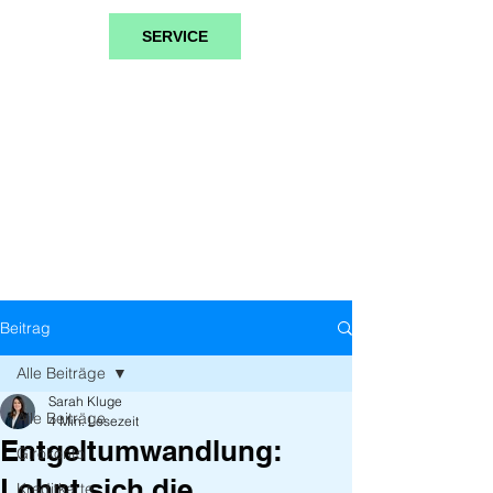
SERVICE
Beitrag
Alle Beiträge
Sarah Kluge
Alle Beiträge
4 Min. Lesezeit
Entgeltumwandlung:
Girokonto
Lohnt sich die
Kreditkarte