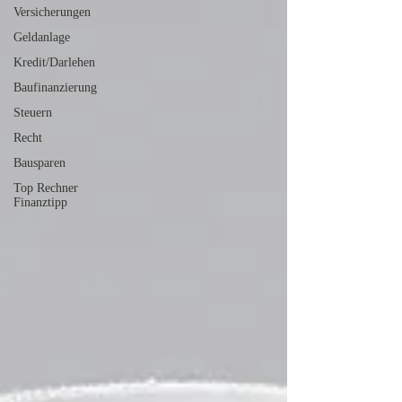
Versicherungen
Geldanlage
Kredit/Darlehen
Baufinanzierung
Steuern
Recht
Bausparen
Top Rechner
Finanztipp