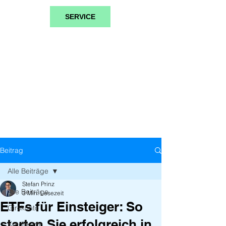
SERVICE
Beitrag
Alle Beiträge
Stefan Prinz
Alle Beiträge
3 Min. Lesezeit
ETFs für Einsteiger: So
Girokonto
starten Sie erfolgreich in
Kreditkarte