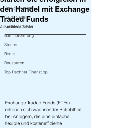
den Handel mit Exchange
Versicherungen
Traded Funds
Geldanlage
Kredit/Darlehen
Aktualisiert:
3. Mai
Baufinanzierung
Steuern
Recht
Bausparen
Top Rechner Finanztipp
Exchange Traded Funds (ETFs) 
erfreuen sich wachsender Beliebtheit 
bei Anlegern, die eine einfache, 
flexible und kosteneffiziente 