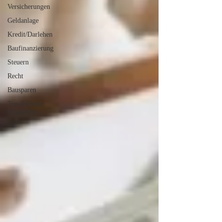
Versicherungen
Geldanlage
Kredit/Darlehen
Baufinanzierung
Steuern
Recht
Bausparen
Top Rechner
Finanztipp