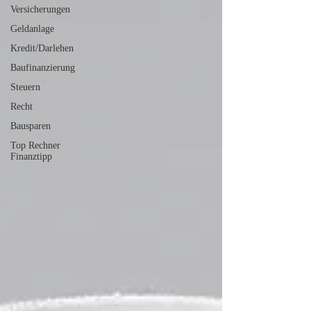
Versicherungen
Geldanlage
Kredit/Darlehen
Baufinanzierung
Steuern
Recht
Bausparen
Top Rechner
Finanztipp