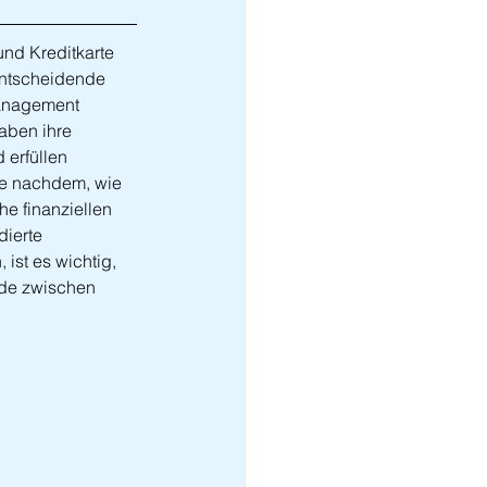
nd Kreditkarte 
entscheidende 
anagement 
aben ihre 
 erfüllen 
je nachdem, wie 
e finanziellen 
dierte 
ist es wichtig, 
de zwischen 