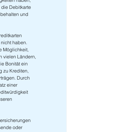
gkeiten haben, 
 die Debitkarte 
 behalten und 
editkarten 
 nicht haben. 
ie Möglichkeit, 
n vielen Ländern, 
e Bonität ein 
g zu Krediten, 
trägen. Durch 
tz einer 
ditwürdigkeit 
sseren 
 
versicherungen 
isende oder 