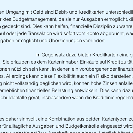
en Umgang mit Geld sind Debit- und Kreditkarten unterschiedli
 striktes Budgetmanagement, da sie nur Ausgaben ermöglicht, d
edeckt sind. Dies kann helfen, finanzielle Disziplin zu wahr
uf oder jede Transaktion wird sofort vom Konto abgebucht, was
sgaben ermöglicht und Überziehungen verhindert.
Im Gegensatz dazu bieten Kreditkarten eine grö
Sie erlauben es dem Karteninhaber, Einkäufe auf Kredit zu tät
ionen nützlich sein kann, in denen ein vorübergehender finanzi
 Allerdings kann diese Flexibilität auch ein Risiko darstellen
nicht vollständig beglichen wird, können hohe Zinsen anfalle
 erheblichen finanziellen Belastung entwickeln. Dies kann dazu
Schuldenfalle gerät, insbesondere wenn die Kreditlinie regelmä
 es daher sinnvoll, eine Kombination aus beiden Kartentypen zu
 für alltägliche Ausgaben und Budgetkontrolle eingesetzt wird,