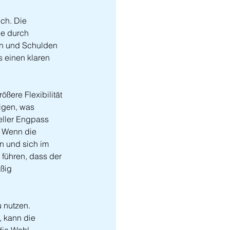
ch. Die 
ie durch 
en und Schulden 
 einen klaren 
ßere Flexibilität 
igen, was 
eller Engpass 
. Wenn die 
n und sich im 
 führen, dass der 
ßig 
 nutzen. 
 kann die 