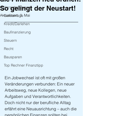
So gelingt der Neustart!
Versicherungen
Aktualisiert:
3. Mai
Geldanlage
Kredit/Darlehen
Baufinanzierung
Steuern
Recht
Bausparen
Top Rechner Finanztipp
Ein Jobwechsel ist oft mit großen 
Veränderungen verbunden: Ein neuer 
Arbeitsweg, neue Kollegen, neue 
Aufgaben und Verantwortlichkeiten. 
Doch nicht nur der berufliche Alltag 
erfährt eine Neuausrichtung – auch die 
persönlichen Finanzen sollten bei 