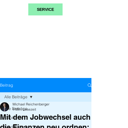
SERVICE
Beitrag
Alle Beiträge
Michael Reichenberger
Alle Beiträge
4 Min. Lesezeit
Mit dem Jobwechsel auch
Girokonto
die Finanzen neu ordnen:
Kreditkarte