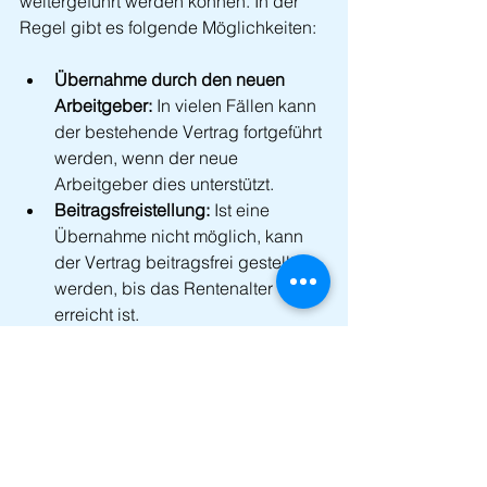
weitergeführt werden können. In der 
Regel gibt es folgende Möglichkeiten:
Übernahme durch den neuen 
Arbeitgeber:
 In vielen Fällen kann 
der bestehende Vertrag fortgeführt 
werden, wenn der neue 
Arbeitgeber dies unterstützt.
Beitragsfreistellung:
 Ist eine 
Übernahme nicht möglich, kann 
der Vertrag beitragsfrei gestellt 
werden, bis das Rentenalter 
erreicht ist.
Kündigung oder Übertragung auf 
eine private Altersvorsorge:
 In 
Ausnahmefällen kann es sinnvoll 
sein, den bAV-Vertrag zu 
kündigen oder in eine private 
Altersvorsorge zu übertragen. 