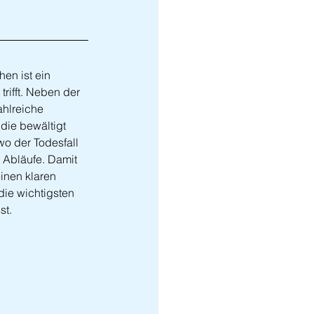
en ist ein 
trifft. Neben der 
ahlreiche 
die bewältigt 
o der Todesfall 
e Abläufe. Damit 
inen klaren 
die wichtigsten 
st.