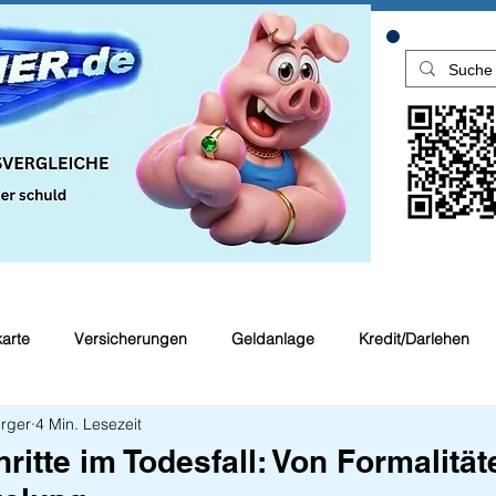
karte
Versicherungen
Geldanlage
Kredit/Darlehen
rger
4 Min. Lesezeit
en
Top Rechner Finanztipp
ritte im Todesfall: Von Formalität