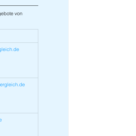
gebote von 
gleich.de
vergleich.de
e