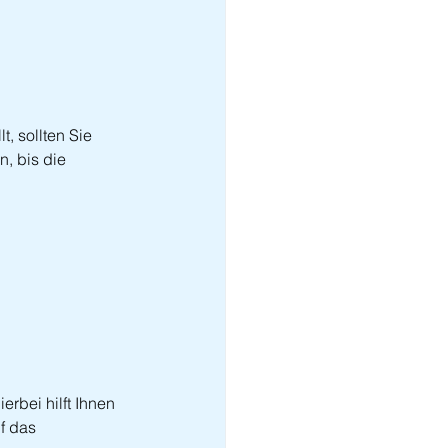
, sollten Sie 
, bis die 
rbei hilft Ihnen 
f das 